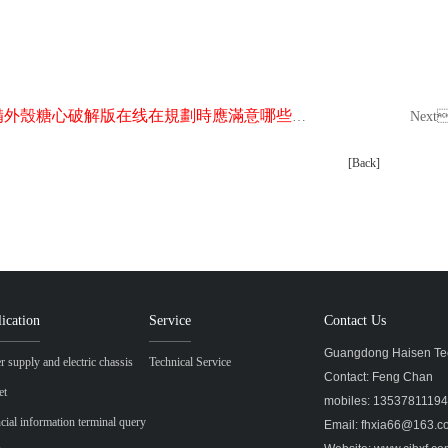
備外殼糖心破解版在线在規劃時應滿意哪些要求
Nex
[Back]
ication
Service
Contact Us
Guangdong Haisen Tec
 supply and electric chassis
Technical Service
Contact: Feng Chan
et
mobiles: 1353781119
cial information terminal query
Email: fhxia66@163.