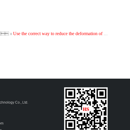
Use the correct way to reduce the deformation of sheet metal processing
t：
hnology Co., Ltd.
4
com