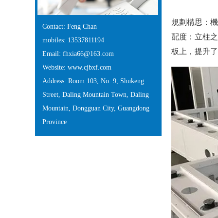
規劃構思
Contact: Feng Chan
配度：
mobiles: 13537811194
板上，提升
Email: fhxia66@163.com
Website: www.cjbxf.com
Address: Room 103, No. 9, Shukeng
Street, Daling Mountain Town, Daling
Mountain, Dongguan City, Guangdong
Province