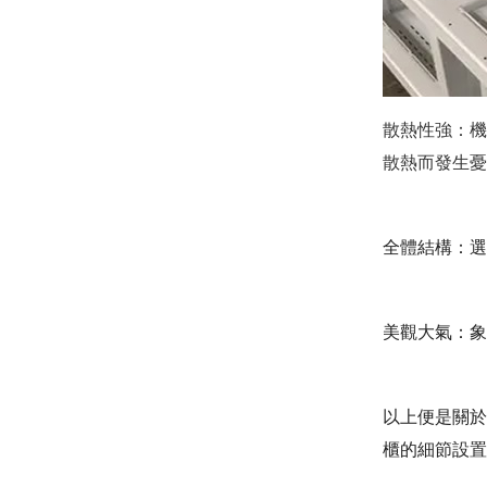
散熱性強
散熱而發生憂慮
全體結構：
美觀大氣：
以上便是關於
櫃的細節設置