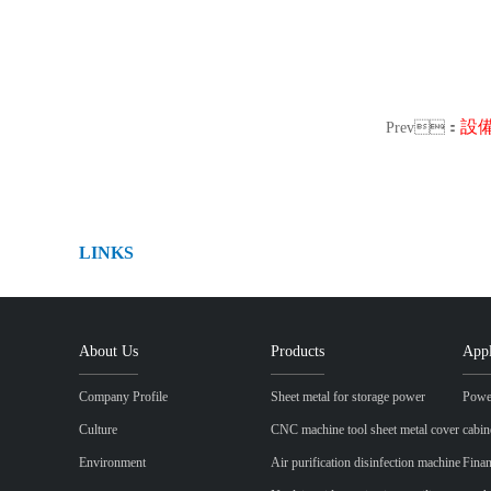
設
Prev：
LINKS
About Us
Products
Appl
Company Profile
Sheet metal for storage power
Power
Culture
CNC machine tool sheet metal cover
cabin
Environment
Air purification disinfection machine
Finan