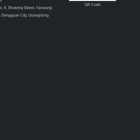
om
QR Code
. 9, Shukeng Street, Yanwang,
, Dongguan City, Guangdong