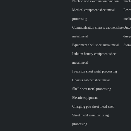
Nucleic acid examination pavilion
mach
Medical equipment sheet metal
Power
processing
mediu
Communication chassis cabinet sheet
Outdo
metal metal
dustp
Equipment shell sheet metal metal
Stora
Lithium battery equipment sheet
metal metal
Precision sheet metal processing
Chassis cabinet sheet metal
Shell sheet metal processing
Electric equipment
Charging pile sheet metal shell
Sheet metal manufacturing
processing