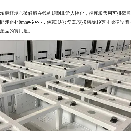
：機箱機櫃糖心破解版在线的規劃非常人性化，後麵板選用可掛壁規劃
立柱之間淨距448mm，像PDU/服務器/交換機等19英寸標準設
了產品的實用度。