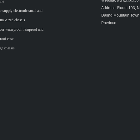
Website: www.cjbxf.c
ine
Address: Room 103, No
 supply electronic small and
Daling Mountain Town
m -sized chassis
Province
or waterproof, rainproof and
roof case
ge chassis