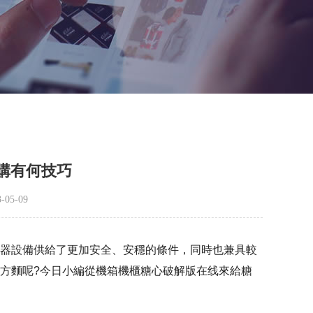
購有何技巧
05-09
供給了更加安全、安穩的條件，同時也兼具較
意哪些方麵呢?今日小編從機箱機櫃糖心破解版在线來給糖