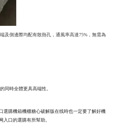
端及側邊際均配有散熱孔，通風率高達75%，無需為
功能的同時全體更具高端性。
网入口選購機箱機櫃糖心破解版在线時也一定要了解好機
网入口的選購有所幫助。