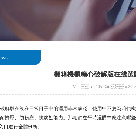
News
機箱機櫃糖心破解版在线選
Visit：2105 Date：2023-
解版在线在日常日子中的運用非常廣泛，使用中不隻為咱們機器設備
耐擠壓、防粉塵、抗腐蝕能力。那咱們在平時選購中應注
入口進行全體剖析。