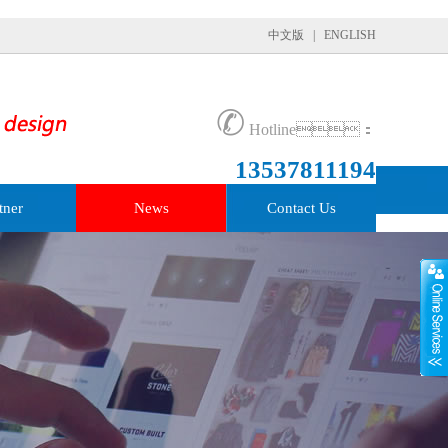
中文版
|
ENGLISH
✆
Hotline：
13537811194
tner
News
Contact Us