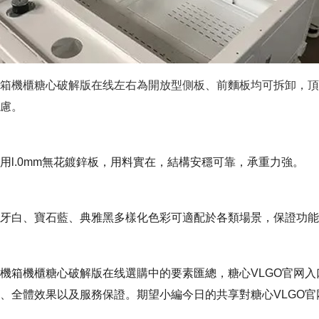
：機箱機櫃糖心破解版在线左右為開放型側板、前麵板均可拆卸，頂
。
選用l.0mm無花鍍鋅板，用料實在，結構安穩可靠，承重力強。
象牙白、寶石藍、典雅黑多樣化色彩可適配於各類場景，保證
機箱機櫃糖心破解版在线選購中的要素匯總，糖心VLGO官
、全體效果以及服務保證。期望小編今日的共享對糖心VLGO官